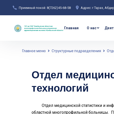
Приемный покой: 8(7262)45-68-58
Адрес: г.Тараз, Абди
Главная
О нас
Деят
Главное меню
Структурные подразделения
Отд
Отдел медицинс
технологий
Отдел медицинской статистики и инфо
областной многопрофильной больницы. П