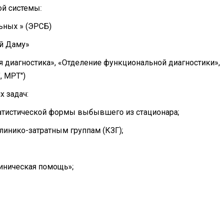
ой системы:
ьных » (ЭРСБ)
й Даму»
ая диагностика», «Отделение функциональной диагностики»
, МРТ")
 задач:
татистической формы выбывшего из стационара;
линико-затратным группам (КЗГ);
линическая помощь»;