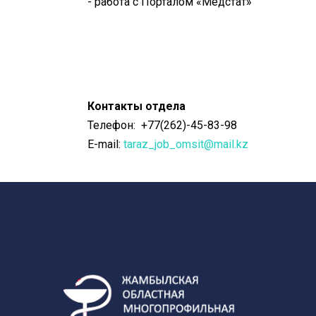
- работа с Порталом «Медстат»
Контакты отдела
Телефон: +77(262)-45-83-98
E-mail:
taraz_job_omsit@mail.kz