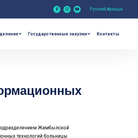
Русский
Қазақша
деления
Государственные закупки
Контакты
формационных
подразделением Жамбылской
ионных технологий больницы