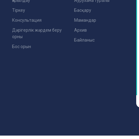
Қабылдау
Аурухана туралы
Тіркеу
Басқару
Консультация
Мамандар
Дәрігерлік жәрдем беру
Архив
орны
Байланыс
Бос орын