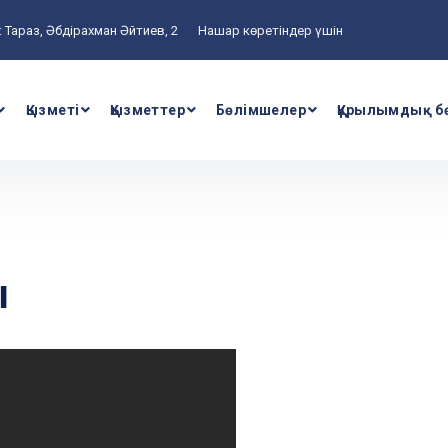
 Тараз, Әбдірахман Әйтиев, 2
Нашар көретіндер үшін
Қызметі
Қызметтер
Бөлімшелер
Құрылымдық б
ы