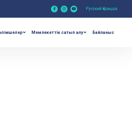
Русский
Қазақша
өлімшелер
Мемлекеттік сатып алу
Байланыс