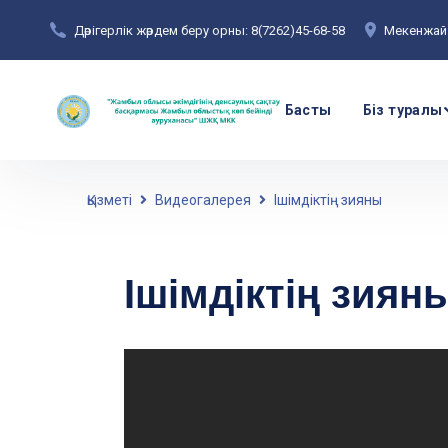
Дәрігерлік жәрдем беру орны: 8(7262)45-68-58
Мекенжай:
Басты
Біз туралы
Қызметі
Видеогалерея
Ішімдіктің зияны
Ішімдіктің зиян