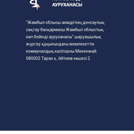
"Жамбыл облысы әкімдігінің денсаулық
сақтау басқармасы Жамбыл облыстық
көп бейінді ауруханасы" шаруашылық
жүргізу құқығындағы мемлекеттік
коммуналдық кәсіпорны Мекенжай:
080002 Тараз қ. Әйтиев көшесі 2