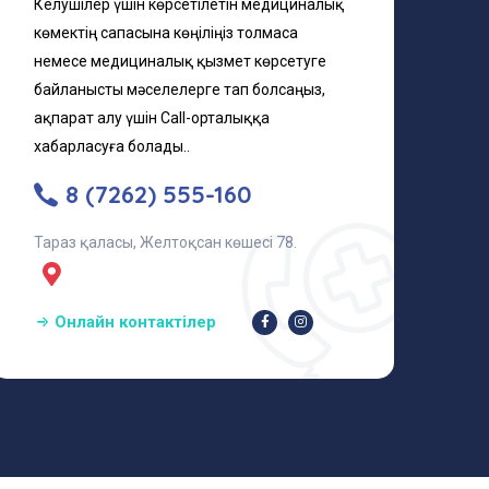
Келушілер үшін көрсетілетін медициналық
көмектің сапасына көңіліңіз толмаса
немесе медициналық қызмет көрсетуге
байланысты мәселелерге тап болсаңыз,
ақпарат алу үшін Call-орталыққа
хабарласуға болады..
8 (7262) 555-160
Тараз қаласы, Желтоқсан көшесі 78.
Онлайн контактілер