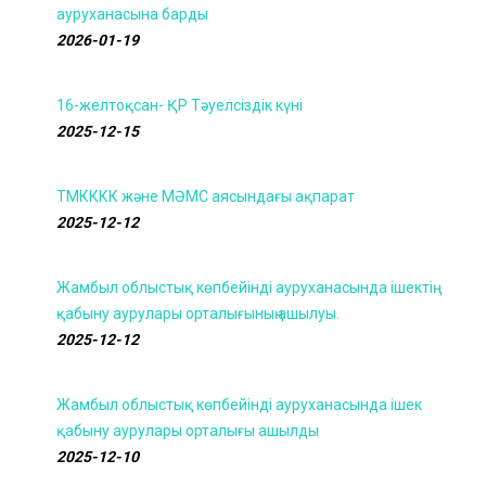
ауруханасына барды
2026-01-19
16-желтоқсан- ҚР Тәуелсіздік күні
2025-12-15
ТМКККК және МӘМС аясындағы ақпарат
2025-12-12
Жамбыл облыстық көпбейінді ауруханасында ішектің
қабыну аурулары орталығының ашылуы.
2025-12-12
Жамбыл облыстық көпбейінді ауруханасында ішек
қабыну аурулары орталығы ашылды
2025-12-10