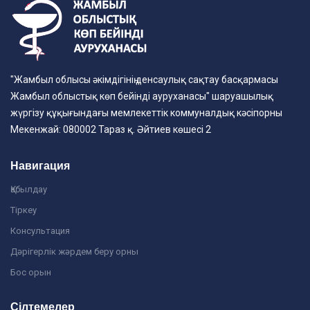
"Жамбыл облысы әкімдігінің денсаулық сақтау басқармасы
Жамбыл облыстық көп бейінді ауруханасы" шаруашылық
жүргізу құқығындағы мемлекеттік коммуналдық кәсіпорны
Мекенжай: 080002 Тараз қ. Әйтиев көшесі 2
Навигация
Қабылдау
Тіркеу
Консультация
Дәрігерлік жәрдем беру орны
Бос орын
Сілтемелер