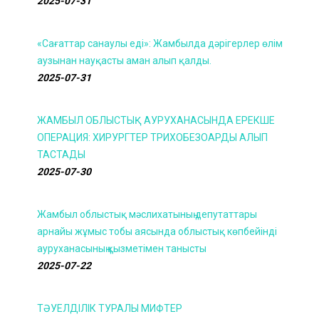
2025-07-31
«Сағаттар санаулы еді»: Жамбылда дәрігерлер өлім
аузынан науқасты аман алып қалды.
2025-07-31
ЖАМБЫЛ ОБЛЫСТЫҚ АУРУХАНАСЫНДА ЕРЕКШЕ
ОПЕРАЦИЯ: ХИРУРГТЕР ТРИХОБЕЗОАРДЫ АЛЫП
ТАСТАДЫ
2025-07-30
Жамбыл облыстық мәслихатының депутаттары
арнайы жұмыс тобы аясында облыстық көпбейінді
ауруханасының қызметімен танысты
2025-07-22
ТӘУЕЛДІЛІК ТУРАЛЫ МИФТЕР