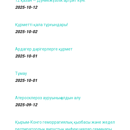
12 қазан — Дүниежүзілік артрит күні.
2025-10-12
Құрметті қала тұрғындары!
2025-10-02
Ардагер дәрігерлерге құрмет
2025-10-01
Тұмау
2025-10-01
Атеросклероз ауруының алдын алу
2025-09-12
Қырым-Конго геморрагиялық қызбасы және жедел
респираторлық вирустық инфекциялар семинары