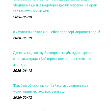
Медицина қызметкерлерінің кәсіби мерекесіне орай
салтанатты жиын өтті.
2026-06-19
Ақ халатты абзал жан, еңбек ардагері марапатталды!
2026-06-19
Денсаулық сақтау басқармасы ұйымдастырған
спартакиадада «Бәйтерек» командасы жеңімпаз
атанды
2026-06-13
Жамбыл облыстық көпбейінді ауруханасында
мониторингтік тексеріс өткізілді
2026-06-12