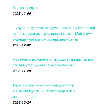
Гонконг тұмауы
2025-12-09
Шу аудандық орталық ауруханасына, Шу көпбейінді
орталық аудандық ауруханасына және Мойынқұм
аудандық орталық ауруханасына іссапар
2025-12-02
Жаңа облыстық көпбейінді аурухананың құрылысына
байланысты оқиғалардың хронологиясы
2025-11-20
Тараз қалалық мәслихатының депутаты
М.С.Жұманқұлов– «Құрмет» орденімен
марапатталды.
2025-10-24