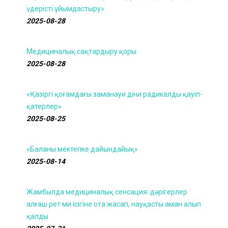
үдерісті ұйымдастыру»
2025-08-28
Медициналық сақтардыру қоры
2025-08-28
«Қазіргі қоғамдағы заманауи діни радикалды қауіп-
қатерлер»
2025-08-25
«Баланы мектепке дайындайық»
2025-08-14
Жамбылда медициналық сенсация: дәрігерлер
алғаш рет ми ісігіне ота жасап, науқасты аман алып
қалды