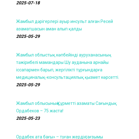
2025-07-18
Жамбыл дәрігерлері ауыр инсульт алған Ресей
азаматшасын аман алып қалды
2025-05-29
Жамбыл облыстық көпбейінді ауруханасының
тәжірибелі мамандары Шу ауданына арнайы
іссапармен барып, жергілікті тұрғындарға
медициналық-консультациялық қызмет көрсетті.
2025-05-29
Жамбыл облысының Құрметті азаматы Сағындық
Ордабеков – 75 жаста!
2025-05-23
Ордабек ата бағы» – туған жердің тағзымы