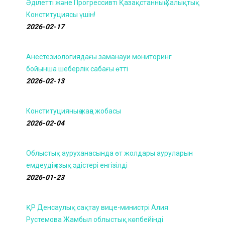
Әділетті және Прогрессивті Қазақстанның Халықтық
Конституциясы үшін!
2026-02-17
Анестезиологиядағы заманауи мониторинг
бойынша шеберлік сабағы өтті
2026-02-13
Конституцияның жаңа жобасы
2026-02-04
Облыстық ауруханасында өт жолдары ауруларын
емдеудің озық әдістері енгізілді
2026-01-23
ҚР Денсаулық сақтау вице-министрі Алия
Рустемова Жамбыл облыстық көпбейінді