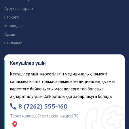
Аурухана туралы
Басқару
Мамандар
Архив
Байланыс
Келушілер үшін
Келушілер үшін көрсетілетін медициналық көмектің
сапасына көңіліңіз толмаса немесе медициналық қызмет
көрсетуге байланысты мәселелерге тап болсаңыз,
ақпарат алу үшін Call-орталыққа хабарласуға болады..
8 (7262) 555-160
Тараз қаласы, Желтоқсан көшесі 78.