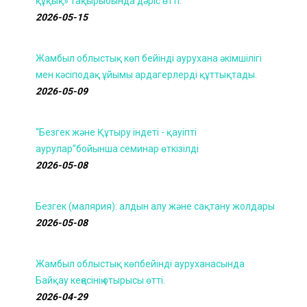
құқық» тақырыбында дәріс өтті.
2026-05-15
Жамбыл облыстық көп бейінді аурухана әкімшілігі
мен кәсіподақ ұйымы ардагерлерді құттықтады.
2026-05-09
“Безгек және Құтыру індеті - қауіпті
аурулар”бойынша семинар өткізілді
2026-05-08
Безгек (малярия): алдын алу және сақтану жолдары
2026-05-08
Жамбыл облыстық көпбейінді ауруханасында
Байқау кеңесінің отырысы өтті.
2026-04-29