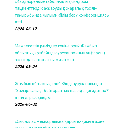
«Кардиоренометаболикалық синдром:
пациенттерді басқарудың пәнаралық тәсілі»
тақырыбында ғылыми-білім беру конференциясы
өтті
2026-06-12
Мемлекеттік рәміздер күніне орай Жамбыл
облыстық көпбейінді ауруханасының конференц-
залында салтанатты жиын өтті.
2026-06-04
Жамбыл облыстық көпбейінді ауруханасында
"Зайырлылық - бейтараптық па,әлде қағидат па?"
атты дәріс оқылды
2026-06-02
«Сыбайлас жемқорлыққа қарсы іс-қимыл және