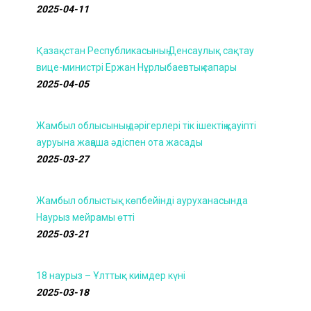
2025-04-11
Қазақстан Республикасының Денсаулық сақтау
вице-министрі Ержан Нұрлыбаевтың сапары
2025-04-05
Жамбыл облысының дәрігерлері тік ішектің қауіпті
ауруына жаңаша әдіспен ота жасады
2025-03-27
Жамбыл облыстық көпбейінді ауруханасында
Наурыз мейрамы өтті
2025-03-21
18 наурыз – Ұлттық киімдер күні
2025-03-18