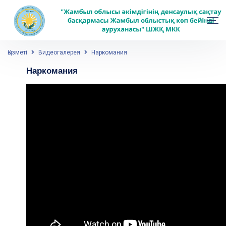
Қызметі
Видеогалерея
Наркомания
Наркомания