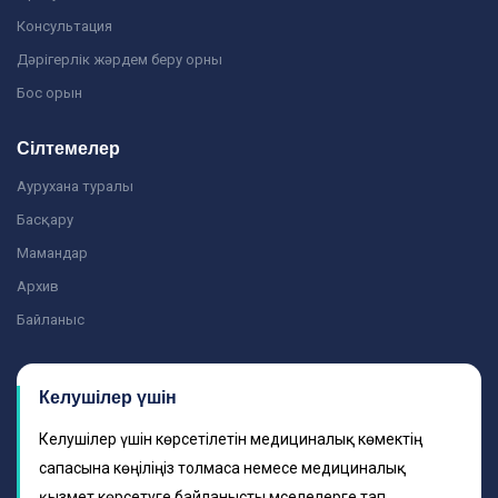
Консультация
Дәрігерлік жәрдем беру орны
Бос орын
Сілтемелер
Аурухана туралы
Басқару
Мамандар
Архив
Байланыс
Келушілер үшін
Келушілер үшін көрсетілетін медициналық көмектің
сапасына көңіліңіз толмаса немесе медициналық
қызмет көрсетуге байланысты мәселелерге тап