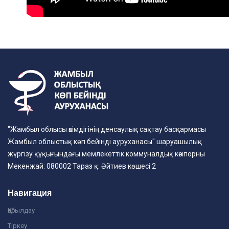
"Жамбыл облысы әкімдігінің денсаулық сақтау басқармасы
Жамбыл облыстық көп бейінді ауруханасы" шаруашылық
жүргізу құқығындағы мемлекеттік коммуналдық кәсіпорны
Мекенжай: 080002 Тараз қ. Әйтиев көшесі 2
Навигация
Қабылдау
Тіркеу