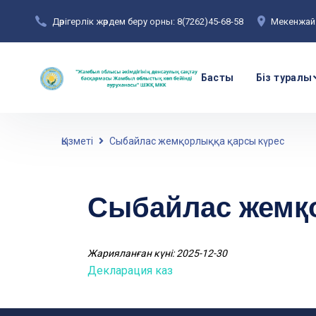
Дәрігерлік жәрдем беру орны: 8(7262)45-68-58
Мекенжай:
Басты
Біз туралы
Қызметі
Сыбайлас жемқорлыққа қарсы күрес
Сыбайлас жемқо
Жарияланған күні: 2025-12-30
Декларация каз