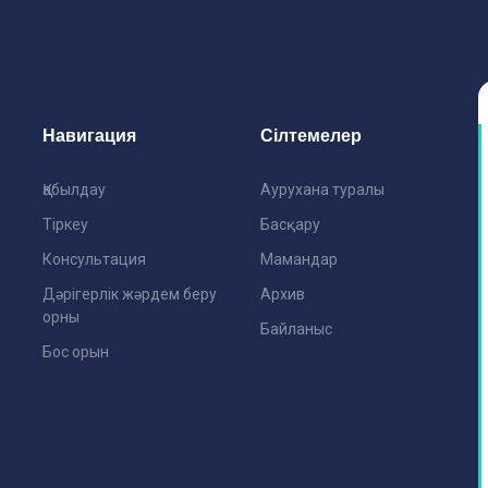
Навигация
Сілтемелер
Қабылдау
Аурухана туралы
Тіркеу
Басқару
Консультация
Мамандар
Дәрігерлік жәрдем беру
Архив
орны
Байланыс
Бос орын