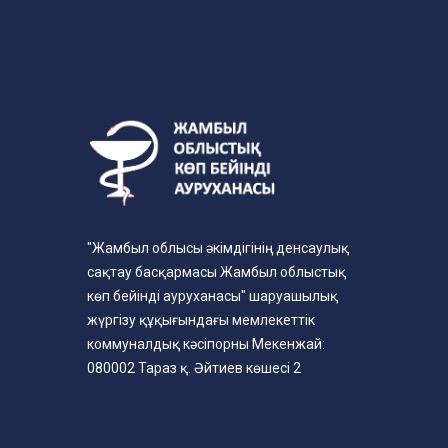
"Жамбыл облысы әкімдігінің денсаулық
сақтау басқармасы Жамбыл облыстық
көп бейінді ауруханасы" шаруашылық
жүргізу құқығындағы мемлекеттік
коммуналдық кәсіпорны Мекенжай:
080002 Тараз қ. Әйтиев көшесі 2