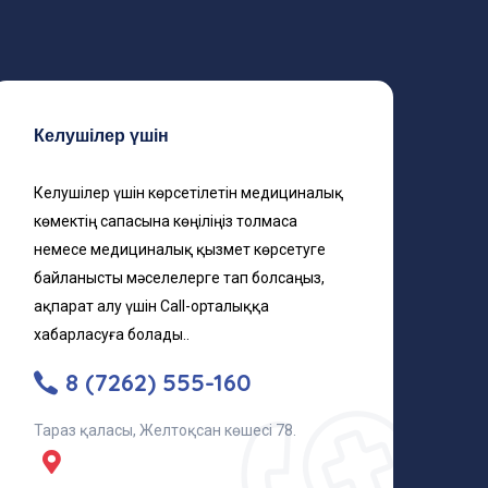
Келушілер үшін
Келушілер үшін көрсетілетін медициналық
көмектің сапасына көңіліңіз толмаса
немесе медициналық қызмет көрсетуге
байланысты мәселелерге тап болсаңыз,
ақпарат алу үшін Call-орталыққа
хабарласуға болады..
8 (7262) 555-160
Тараз қаласы, Желтоқсан көшесі 78.