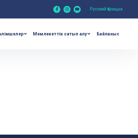
Русский
Қазақша
өлімшелер
Мемлекеттік сатып алу
Байланыс