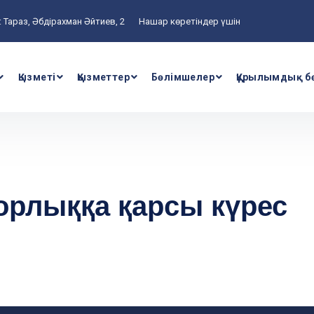
 Тараз, Әбдірахман Әйтиев, 2
Нашар көретіндер үшін
Қызметі
Қызметтер
Бөлімшелер
Құрылымдық б
рлыққа қарсы күрес