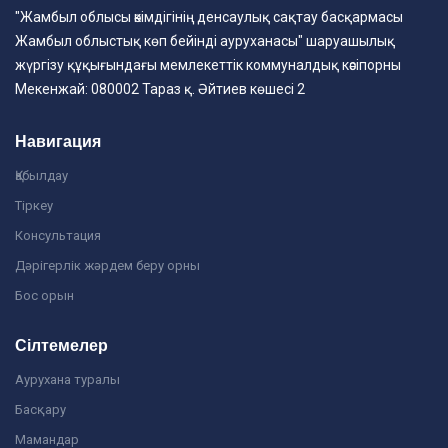
"Жамбыл облысы әкімдігінің денсаулық сақтау басқармасы
Жамбыл облыстық көп бейінді ауруханасы" шаруашылық
жүргізу құқығындағы мемлекеттік коммуналдық кәсіпорны
Мекенжай: 080002 Тараз қ. Әйтиев көшесі 2
Навигация
Қабылдау
Тіркеу
Консультация
Дәрігерлік жәрдем беру орны
Бос орын
Сілтемелер
Аурухана туралы
Басқару
Мамандар