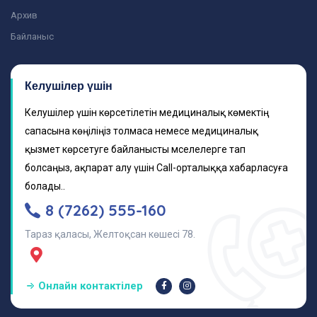
Архив
Байланыс
Келушілер үшін
Келушілер үшін көрсетілетін медициналық көмектің
сапасына көңіліңіз толмаса немесе медициналық
қызмет көрсетуге байланысты мәселелерге тап
болсаңыз, ақпарат алу үшін Call-орталыққа хабарласуға
болады..
8 (7262) 555-160
Тараз қаласы, Желтоқсан көшесі 78.
Онлайн контактілер