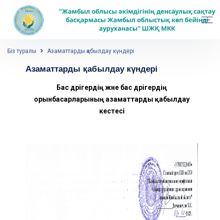
Біз туралы
Азаматтарды қабылдау күндері
Азаматтарды қабылдау күндері
Бас
дәрігердің
және
бас
дәрігердің
орынбасарларының
азаматтарды
қабылдау
кестесі