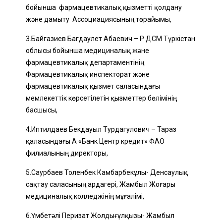
бойынша фармацевтикалық қызметті қолдану
және дамыту Ассоциациясының төрайымы,
3.Байгазиев Багдаулет Абаевич – ҚР ДСМ Түркістан
облысы бойынша медициналық және
фармацевтикалық департаментінің
Фармацевтикалық инспекторат және
фармацевтикалық қызмет саласындағы
мемлекеттік көрсетілетін қызметтер бөлімінің
басшысы,
4.Иптилдаев Бекдауыл Турдагулович – Тараз
қаласындағы АҚ «Банк Центр кредит» ФАО
филиалының директоры,
5.Саурбаев Толенбек Камбарбекұлы- Денсаулық
сақтау саласының ардагері, Жамбыл Жоғары
медициналық колледжінің мұғалімі,
6.Үмбетәлі Перизат Жолдығұлқызы- Жамбыл