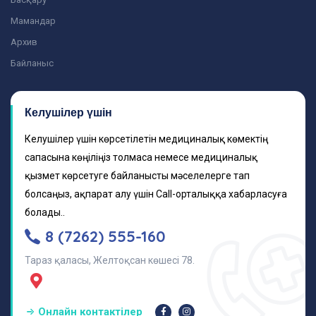
Мамандар
Архив
Байланыс
Келушілер үшін
Келушілер үшін көрсетілетін медициналық көмектің
сапасына көңіліңіз толмаса немесе медициналық
қызмет көрсетуге байланысты мәселелерге тап
болсаңыз, ақпарат алу үшін Call-орталыққа хабарласуға
болады..
8 (7262) 555-160
Тараз қаласы, Желтоқсан көшесі 78.
Онлайн контактілер