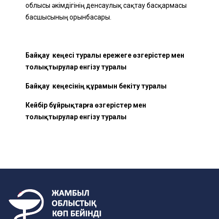
облысы әкімдігінің денсаулық сақтау басқармасы
басшысының орынбасары.
Байқау кеңесі туралы ережеге өзгерістер мен
толықтырулар енгізу туралы
Байқау кеңесінің құрамын бекіту туралы
Кейбір бұйрықтарға өзгерістер мен
толықтырулар енгізу туралы