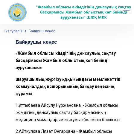
Біз туралы
Байқаушы кеңес
Байқаушы кеңес
«Жамбыл облысы әкімдігінің денсаулық сақтау
басқармасы Жамбыл облыстық көп бейінді
ауруханасы»
шаруашылық жүргізу құқығындағы мемлекеттік
коммуналдық кәсіпор
ы
ны
ның
байқау кеңесінің
құрамы
1.Құттыбаева Айсулу Нұржановна - Жамбыл облысы
әкімдігінің денсаулық сақтау басқармасының
медицина мамандарымен жұмыс бөлімінің басшысы
2.Айткулова Лязат Онгаровна - Жамбыл облысы