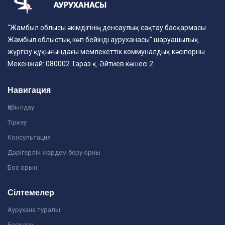
"Жамбыл облысы әкімдігінің денсаулық сақтау басқармасы
Жамбыл облыстық көп бейінді ауруханасы" шаруашылық
жүргізу құқығындағы мемлекеттік коммуналдық кәсіпорны
Мекенжай: 080002 Тараз қ. Әйтиев көшесі 2
Навигация
Қабылдау
Тіркеу
Консультация
Дәрігерлік жәрдем беру орны
Бос орын
Сілтемелер
Аурухана туралы
Басқару