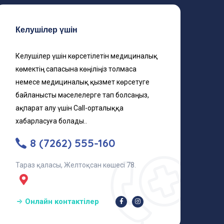
Келушілер үшін
Келушілер үшін көрсетілетін медициналық
көмектің сапасына көңіліңіз толмаса
немесе медициналық қызмет көрсетуге
байланысты мәселелерге тап болсаңыз,
ақпарат алу үшін Call-орталыққа
хабарласуға болады..
8 (7262) 555-160
Тараз қаласы, Желтоқсан көшесі 78.
Онлайн контактілер