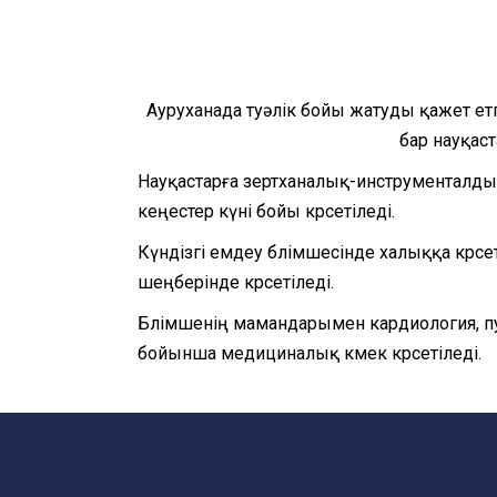
Ауруханада туәлік бойы жатуды қажет етп
бар науқаст
Науқастарға зертханалық-инструменталдық 
кеңестер күні бойы көрсетіледі.
Күндізгі емдеу бөлімшесінде халыққа көрсе
шеңберінде көрсетіледі.
Бөлімшенің мамандарымен кардиология, пу
бойынша медициналық көмек көрсетіледі.