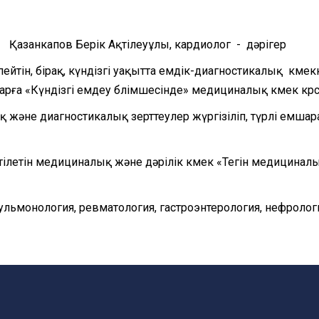
Қазанкапов Берік Ақтілеуұлы, кардиолог - дәрігер
ейтін, бірақ, күндізгі уақытта емдік-диагностикалық көме
арға «Күндізгі емдеу бөлімшесінде» медициналық көмек көрс
және диагностикалық зерттеулер жүргізіліп, түрлі емшара
тілетін медициналық және дәрілік көмек «Тегін медициналық
льмонология, ревматология, гастроэнтерология, нефрологи