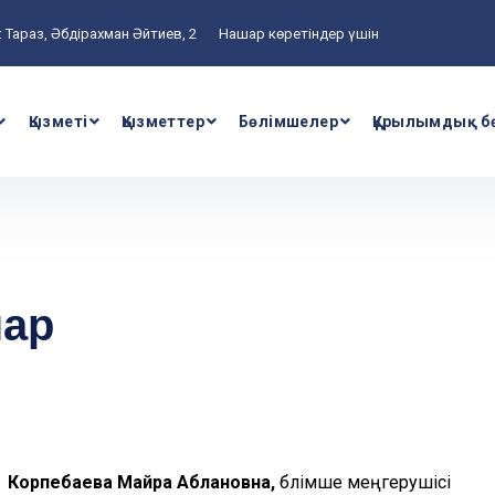
 Тараз, Әбдірахман Әйтиев, 2
Нашар көретіндер үшін
Қызметі
Қызметтер
Бөлімшелер
Құрылымдық б
нар
Корпебаева Майра Аблановна,
бөлімше меңгерушісі