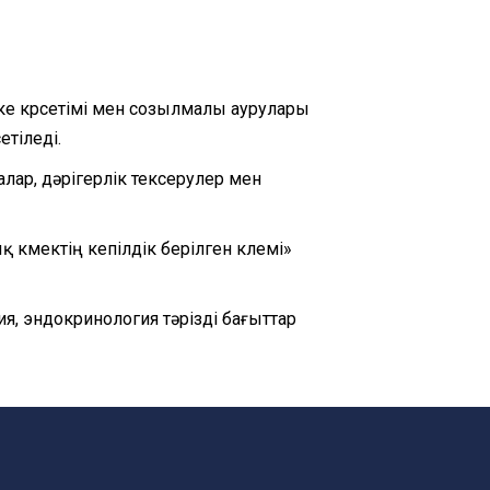
кке көрсетімі мен созылмалы аурулары
етіледі.
лар, дәрігерлік тексерулер мен
 көмектің кепілдік берілген көлемі»
я, эндокринология тәрізді бағыттар