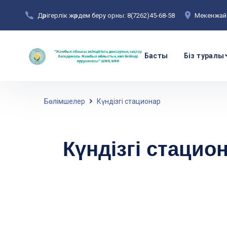
Дәрігерлік жәрдем беру орны: 8(7262)45-68-58
Мекенжай:
Басты
Біз туралы
Бөлімшелер
Күндізгі стационар
Күндізгі стацио