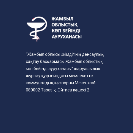
"Жамбыл облысы әкімдігінің денсаулық
сақтау басқармасы Жамбыл облыстық
көп бейінді ауруханасы" шаруашылық
жүргізу құқығындағы мемлекеттік
коммуналдық кәсіпорны Мекенжай:
080002 Тараз қ. Әйтиев көшесі 2