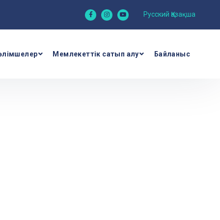
Русский
Қазақша
өлімшелер
Мемлекеттік сатып алу
Байланыс